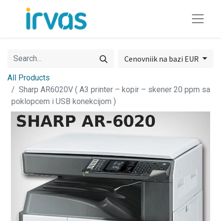
Cenovniik na bazi EUR
All Products
Sharp AR6020V ( A3 printer – kopir – skener 20 ppm sa
poklopcem i USB konekcijom )