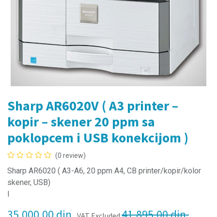
Sharp AR6020V ( A3 printer –
kopir – skener 20 ppm sa
poklopcem i USB konekcijom )
(0 review)
Sharp AR6020 ( A3-A6, 20 ppm A4, CB printer/kopir/kolor
skener, USB)
I
35,000.00
din.
41,895.00
din.
VAT Excluded